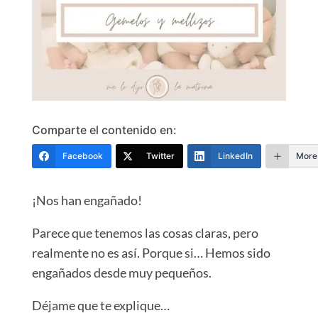
Comparte el contenido en:
Facebook
Twitter
LinkedIn
More
¡Nos han engañado!⁣
⁣Parece que tenemos las cosas claras, pero
realmente no es así.⁣
⁣Porque si…⁣
⁣Hemos sido
engañados desde muy pequeños.⁣
⁣Déjame que te explique…⁣