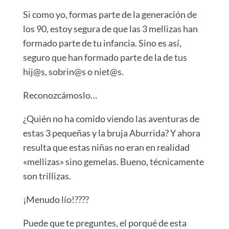
⁣Si como yo, formas parte de la generación de
los 90, estoy segura de que las 3 mellizas han
formado parte de tu infancia.⁣
⁣Sino es así,
seguro que han formado parte de la de tus
hij@s, sobrin@s o niet@s.⁣
⁣Reconozcámoslo…⁣
⁣¿Quién no ha comido viendo las aventuras de
estas 3 pequeñas y la bruja Aburrida?⁣
⁣Y ahora
resulta que estas niñas no eran en realidad
«mellizas» sino gemelas.⁣
⁣Bueno, técnicamente
son trillizas.⁣
⁣¡Menudo lío!????⁣
⁣Puede que te preguntes, el porqué de esta